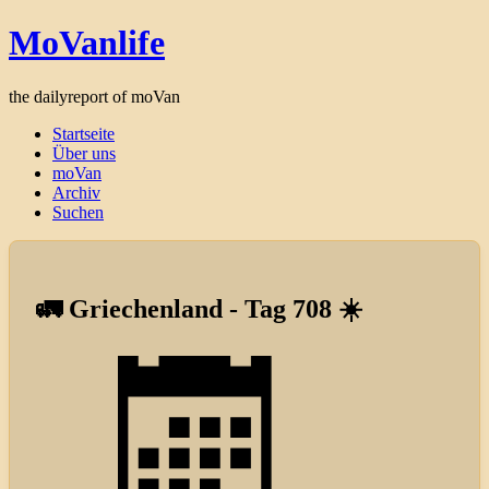
MoVanlife
the dailyreport of moVan
Startseite
Über uns
moVan
Archiv
Suchen
🚛 Griechenland - Tag 708 ☀️